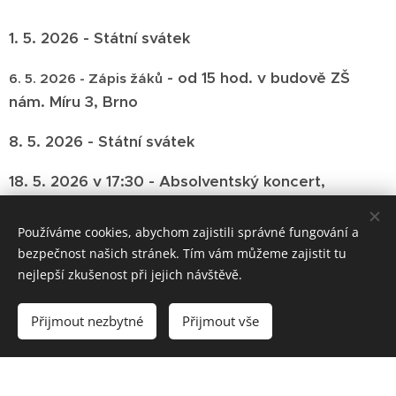
1. 5. 2026 - Státní svátek
-
od 15 hod. v budově ZŠ
6. 5. 2026 -
Zápis žáků
nám. Míru 3, Brno
8. 5. 2026 - Státní svátek
18. 5. 2026 v 17:30 - Absolventský koncert,
Dietrichsteinský palác, Zelný trh 8, Brno
Používáme cookies, abychom zajistili správné fungování a
20. 5. 2026 - Zápis žáků - od 15hod. v budově ZŠ nám.
bezpečnost našich stránek. Tím vám můžeme zajistit tu
Míru 3, Brno
nejlepší zkušenost při jejich návštěvě.
10. 6. 2026 v 17:30 - Závěrečný
Přijmout nezbytné
Přijmout vše
koncert,
Dietrichsteinský palác, Zelný trh 8, Brno
26. 6. 2026 - Závěr školního roku 2025/2026