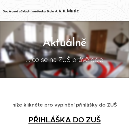
Music
Soukromá základní umělecká škola
A. R. K.
Aktuálně
... co se na ZUŠ právě děje
níže klikněte pro vyplnění přihlášky do ZUŠ
PŘIHLÁŠKA DO ZUŠ